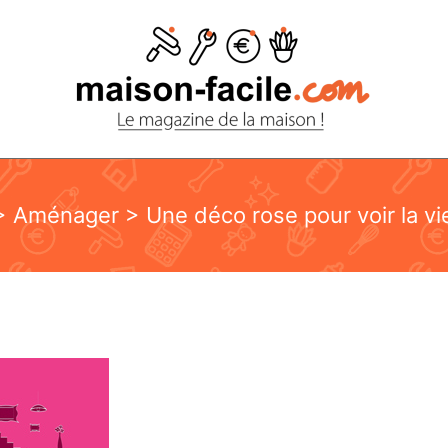
>
Aménager
> Une déco rose pour voir la vi