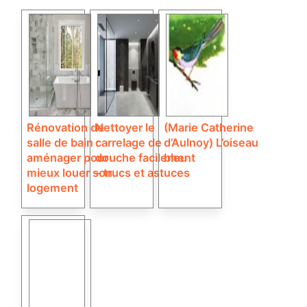
Rénovation de
Nettoyer le
(Marie Catherine
salle de bain :
carrelage de
d’Aulnoy) L’oiseau
aménager pour
douche facilement
bleu
mieux louer son
– trucs et astuces
logement