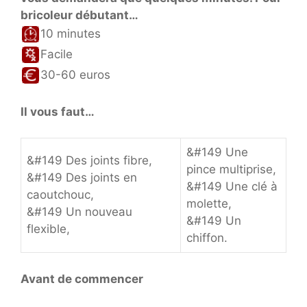
bricoleur débutant…
10 minutes
Facile
30-60 euros
Il vous faut…
&#149 Une
&#149 Des joints fibre,
pince multiprise,
&#149 Des joints en
&#149 Une clé à
caoutchouc,
molette,
&#149 Un nouveau
&#149 Un
flexible,
chiffon.
Avant de commencer