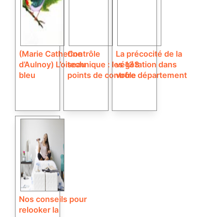
(Marie Catherine
Contrôle
La précocité de la
d’Aulnoy) L’oiseau
technique : les 133
végétation dans
bleu
points de contrôle
votre département
Nos conseils pour
relooker la