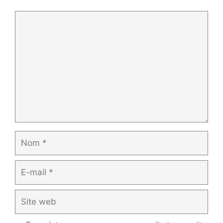
Commentaire
Nom
E-
mail
Site
web