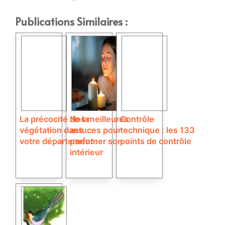
Publications Similaires :
La précocité de la
Nos meilleures
Contrôle
végétation dans
astuces pour
technique : les 133
votre département
parfumer son
points de contrôle
intérieur