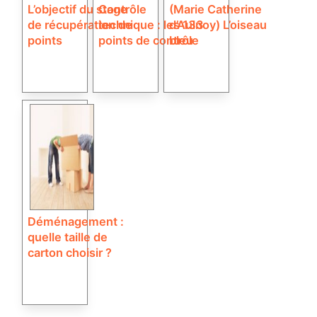
L’objectif du stage
Contrôle
(Marie Catherine
de récupération de
technique : les 133
d’Aulnoy) L’oiseau
points
points de contrôle
bleu
Déménagement :
quelle taille de
carton choisir ?