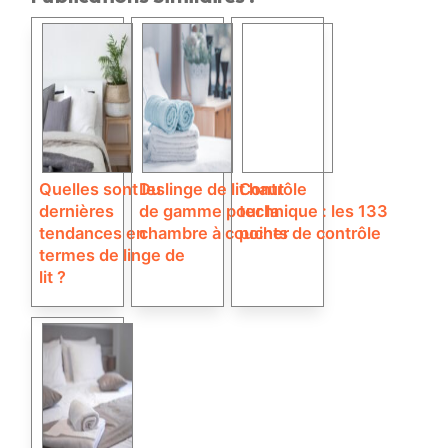
Quelles sont les
Du linge de lit haut
Contrôle
dernières
de gamme pour la
technique : les 133
tendances en
chambre à coucher
points de contrôle
termes de linge de
lit ?