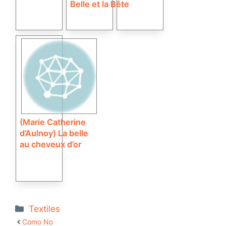
Belle et la Bête
(Marie Catherine
d’Aulnoy) La belle
au cheveux d’or
Catégories
Textiles
Como No