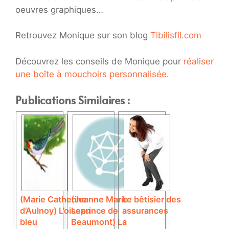
oeuvres graphiques…
Retrouvez Monique sur son blog
Tibilisfil.com
Découvrez les conseils de Monique pour
réaliser
une boîte à mouchoirs personnalisée.
Publications Similaires :
(Marie Catherine
(Jeanne Marie
Le bêtisier des
d’Aulnoy) L’oiseau
Leprince de
assurances
bleu
Beaumont) La