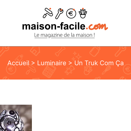
Accueil
>
Luminaire
> Un Truk Com Ça