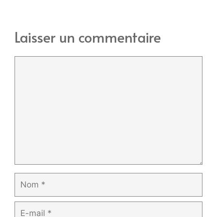
Laisser un commentaire
Commentaire
Nom
E-