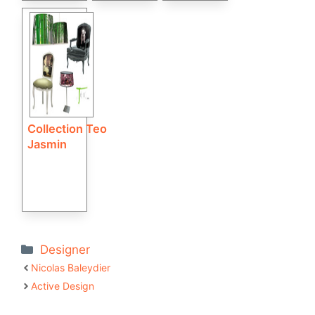
Collection Teo
Jasmin
Catégories
Designer
Nicolas Baleydier
Active Design