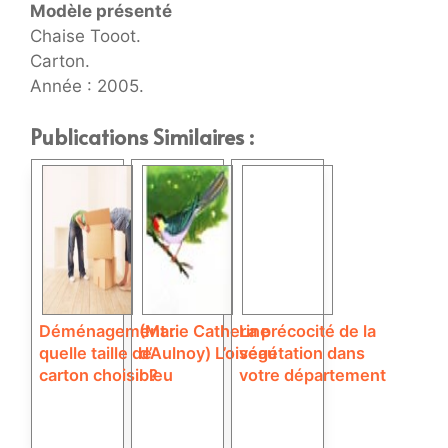
Modèle présenté
Chaise Tooot.
Carton.
Année : 2005.
Publications Similaires :
Déménagement :
(Marie Catherine
La précocité de la
quelle taille de
d’Aulnoy) L’oiseau
végétation dans
carton choisir ?
bleu
votre département