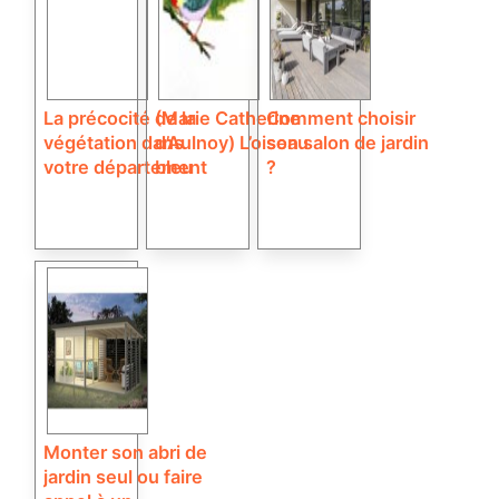
La précocité de la
(Marie Catherine
Comment choisir
végétation dans
d’Aulnoy) L’oiseau
son salon de jardin
votre département
bleu
?
Monter son abri de
jardin seul ou faire